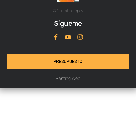
© Cristales López
Sígueme
PRESUPUESTO
Renting Web