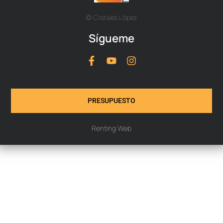
© Cristales López
Sígueme
PRESUPUESTO
Renting Web